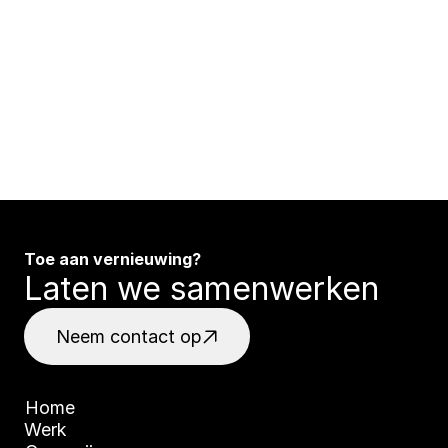
merken om krachtige en visueel
sterke producten te creëren die 
opvallen en indruk maken.
Toe aan vernieuwing?
Laten we samenwerken
Neem contact op
Beschikbaar voor nieuwe opdrachten
Home
Werk
Home