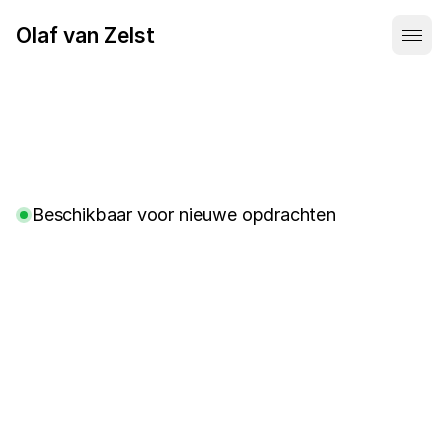
Olaf van Zelst
Beschikbaar voor nieuwe opdrachten
D
i
g
i
t
a
l
d
e
s
i
g
n
e
r
u
i
t
U
t
r
e
c
h
s
p
e
c
i
a
l
i
s
e
e
r
d
i
n
b
r
a
n
d
&
p
r
o
d
u
c
t
d
e
s
i
g
n