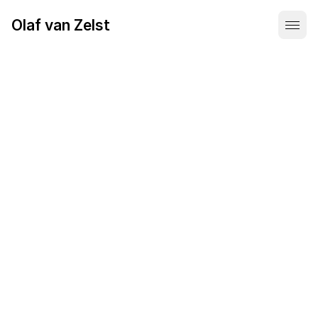
Olaf van Zelst
Stuur me een berichtje
info@olafvanzelst.nl
Gegevens
Olaf van Zelst
KvK: 68049072
Utrecht, Nederland
LinkedIn
Instagram