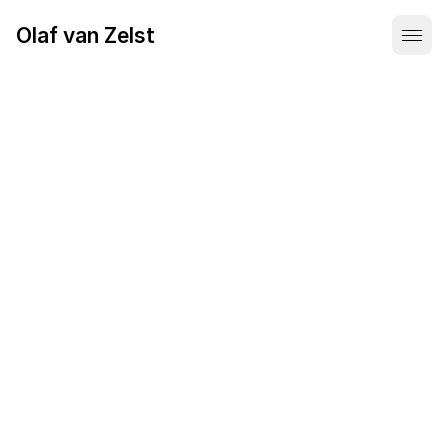
Olaf van Zelst
Rol
Banking
Booking Corp.
Klant
Visit Website
Website